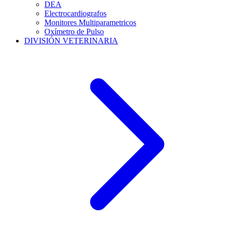
DEA
Electrocardiografos
Monitores Multiparametricos
Oxímetro de Pulso
DIVISIÓN VETERINARIA